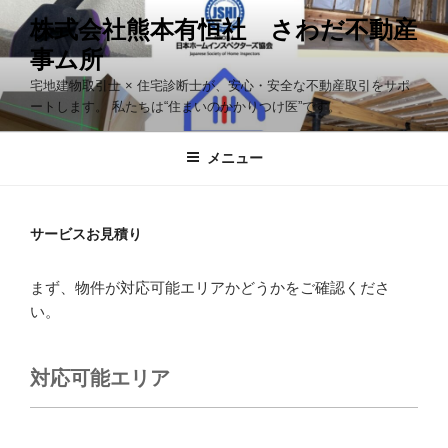
コ
株式会社熊本有恒社 さわだ不動産
ン
事ム所
テ
ン
宅地建物取引士 × 住宅診断士が、安心・安全な不動産取引をサポ
ツ
ートします。 私たちは“住まいのかかりつけ医”です。
へ
ス
メニュー
キ
ッ
プ
サービスお見積り
まず、物件が対応可能エリアかどうかをご確認くださ
い。
対応可能エリア