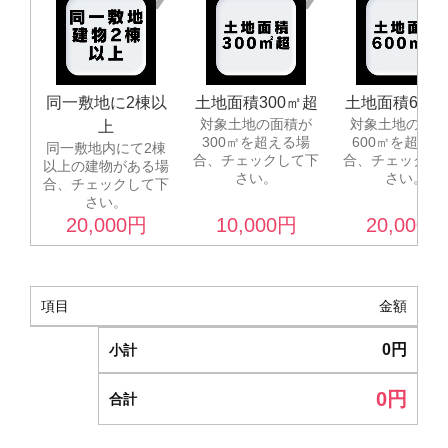
同一敷地に2棟以
土地面積300㎡超
土地面積600
対象土地の面積が
対象土地の面積
上
300㎡を超える場
600㎡を超える
同一敷地内にて2棟
合、チェックして下
合、チェックし
以上の建物がある場
さい。
さい。
合、チェックして下
さい。
20,000
円
10,000
円
20,000
円
項目
金額
0
円
小計
0
円
合計