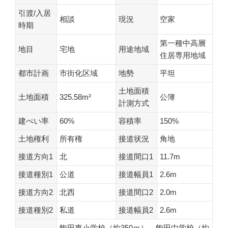
引渡/入居
相談
現況
空家
時期
第一種中高層
地目
宅地
用途地域
住居専用地域
都市計画
市街化区域
地勢
平坦
土地面積
土地面積
325.58m²
公簿
計測方式
建ぺい率
60%
容積率
150%
土地権利
所有権
接道状況
角地
接道方向1
北
接道間口1
11.7m
接道種別1
公道
接道幅員1
2.6m
接道方向2
北西
接道間口2
2.0m
接道種別2
私道
接道幅員2
2.6m
飽田東小学校（約350ｍ） 飽田中学校（約