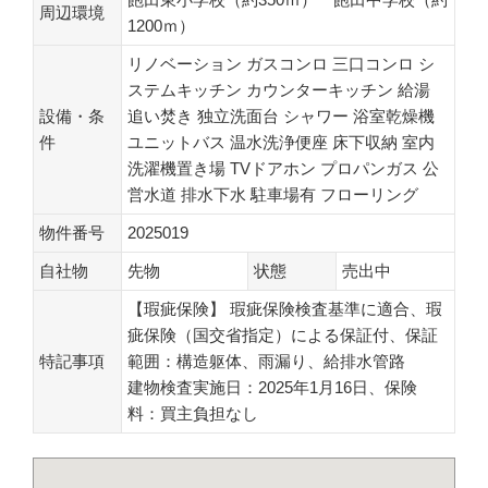
周辺環境
1200ｍ）
リノベーション
ガスコンロ
三口コンロ
シ
ステムキッチン
カウンターキッチン
給湯
設備・条
追い焚き
独立洗面台
シャワー
浴室乾燥機
件
ユニットバス
温水洗浄便座
床下収納
室内
洗濯機置き場
TVドアホン
プロパンガス
公
営水道
排水下水
駐車場有
フローリング
物件番号
2025019
自社物
先物
状態
売出中
【瑕疵保険】 瑕疵保険検査基準に適合、瑕
疵保険（国交省指定）による保証付、保証
特記事項
範囲：構造躯体、雨漏り、給排水管路
建物検査実施日：2025年1月16日、保険
料：買主負担なし