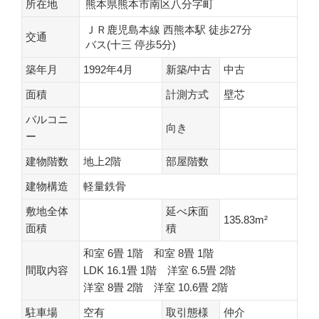
所在地
熊本県熊本市南区八分字町
ＪＲ鹿児島本線 西熊本駅 徒歩27分
交通
バス(十三 停歩5分)
築年月
1992年4月
新築/中古
中古
面積
計測方式
壁芯
バルコニ
向き
ー
建物階数
地上2階
部屋階数
建物構造
軽量鉄骨
敷地全体
延べ床面
135.83m²
面積
積
和室 6畳 1階
和室 8畳 1階
間取内容
LDK 16.1畳 1階
洋室 6.5畳 2階
洋室 8畳 2階
洋室 10.6畳 2階
駐車場
空有
取引態様
仲介