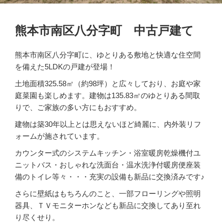
熊本市南区八分字町 中古戸建て
熊本市南区八分字町に、ゆとりある敷地と快適な住空間
を備えた5LDKの戸建が登場！
土地面積325.58㎡（約98坪）と広々しており、お庭や家
庭菜園も楽しめます。建物は135.83㎡のゆとりある間取
りで、ご家族の多い方にもおすすめ。
建物は築30年以上とは思えないほど綺麗に、内外装リフ
ォームが施されています。
カウンター式のシステムキッチン・浴室暖房乾燥機付ユ
ニットバス・おしゃれな洗面台・温水洗浄付暖房便座装
備のトイレ等々・・・充実の設備も新品に交換済みです♪
さらに壁紙はもちろんのこと、一部フローリングや照明
器具、ＴＶモニターホンなども新品に交換してあり至れ
り尽くせり。