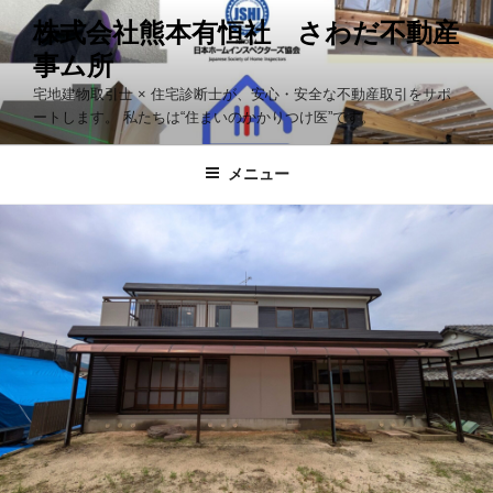
コ
株式会社熊本有恒社 さわだ不動産
ン
事ム所
テ
ン
宅地建物取引士 × 住宅診断士が、安心・安全な不動産取引をサポ
ツ
ートします。 私たちは“住まいのかかりつけ医”です。
へ
ス
メニュー
キ
ッ
プ