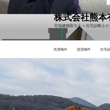
コ
ン
株式会社熊本
テ
ン
宅地建物取引士 × 住宅診断士
ツ
へ
ス
キ
売買物件
賃貸物件
住宅
ッ
プ