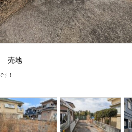
目 売地
です！