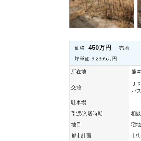
450万円
価格
売地
坪単価
9.2365万円
所在地
熊
ＪＲ
交通
バス
駐車場
引渡/入居時期
相談
地目
宅地
都市計画
市街