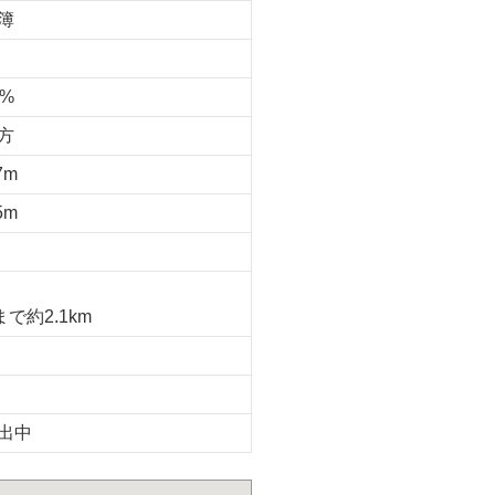
簿
0%
方
7m
5m
で約2.1km
出中