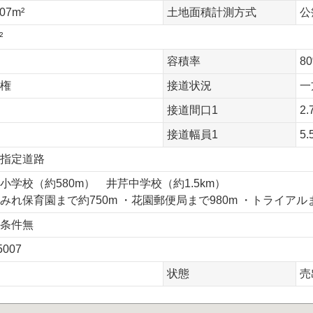
.07m²
土地面積計測方式
公
²
容積率
8
権
接道状況
一
接道間口1
2.
接道幅員1
5.
指定道路
小学校（約580m） 井芹中学校（約1.5km）
みれ保育園まで約750m ・花園郵便局まで980m ・トライアルま
条件無
5007
状態
売