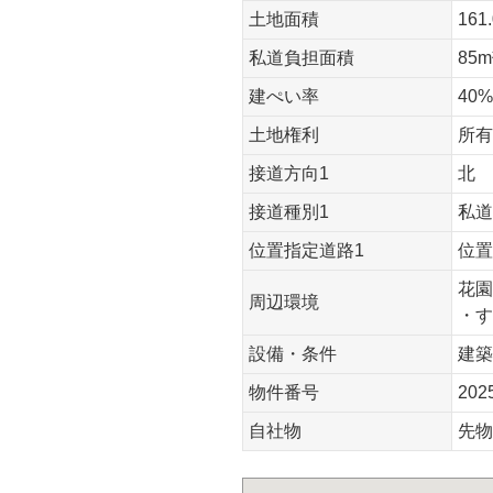
土地面積
161
私道負担面積
85m
建ぺい率
40%
土地権利
所有
接道方向1
北
接道種別1
私道
位置指定道路1
位置
花園
周辺環境
・す
設備・条件
建築
物件番号
202
自社物
先物